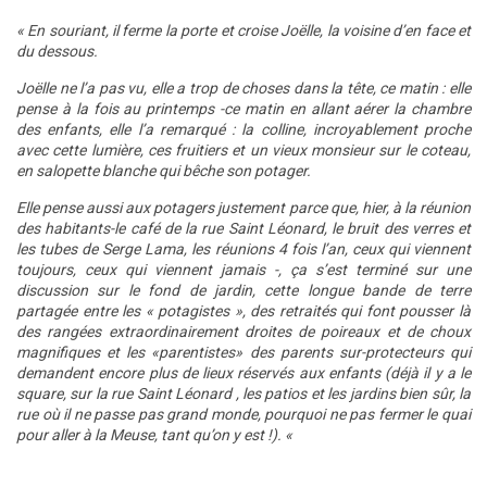
« En souriant, il ferme la porte et croise Joëlle, la voisine d’en face et
du dessous.
Joëlle ne l’a pas vu, elle a trop de choses dans la tête, ce matin : elle
pense à la fois au printemps -ce matin en allant aérer la chambre
des enfants, elle l’a remarqué : la colline, incroyablement proche
avec cette lumière, ces fruitiers et un vieux monsieur sur le coteau,
en salopette blanche qui bêche son potager.
Elle pense aussi aux potagers justement parce que, hier, à la réunion
des habitants-le café de la rue Saint Léonard, le bruit des verres et
les tubes de Serge Lama, les réunions 4 fois l’an, ceux qui viennent
toujours, ceux qui viennent jamais -, ça s’est terminé sur une
discussion sur le fond de jardin, cette longue bande de terre
partagée entre les « potagistes », des retraités qui font pousser là
des rangées extraordinairement droites de poireaux et de choux
magnifiques et les «parentistes» des parents sur-protecteurs qui
demandent encore plus de lieux réservés aux enfants (déjà il y a le
square, sur la rue Saint Léonard , les patios et les jardins bien sûr, la
rue où il ne passe pas grand monde, pourquoi ne pas fermer le quai
pour aller à la Meuse, tant qu’on y est !). «