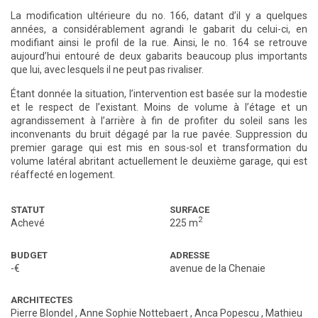
La modification ultérieure du no. 166, datant d’il y a quelques
années, a considérablement agrandi le gabarit du celui-ci, en
modifiant ainsi le profil de la rue. Ainsi, le no. 164 se retrouve
aujourd’hui entouré de deux gabarits beaucoup plus importants
que lui, avec lesquels il ne peut pas rivaliser.
Étant donnée la situation, l’intervention est basée sur la modestie
et le respect de l’existant. Moins de volume à l’étage et un
agrandissement à l’arrière à fin de profiter du soleil sans les
inconvenants du bruit dégagé par la rue pavée. Suppression du
premier garage qui est mis en sous-sol et transformation du
volume latéral abritant actuellement le deuxième garage, qui est
réaffecté en logement.
STATUT
SURFACE
2
Achevé
225 m
BUDGET
ADRESSE
-€
avenue de la Chenaie
ARCHITECTES
Pierre Blondel
,
Anne Sophie Nottebaert
,
Anca Popescu
,
Mathieu