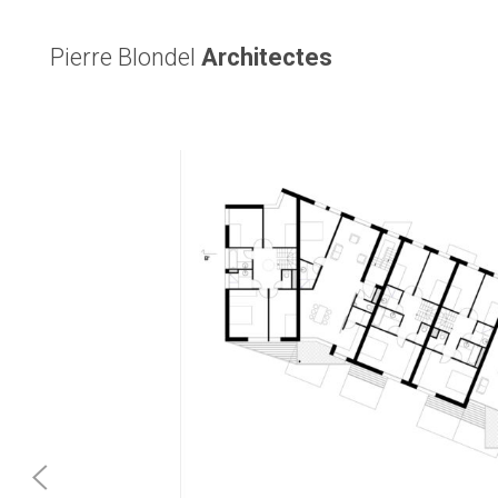
Pierre Blondel
Architectes
n place à
tinés à la
turel” du
abions de
s parkings
ments de
rasses en
ns.