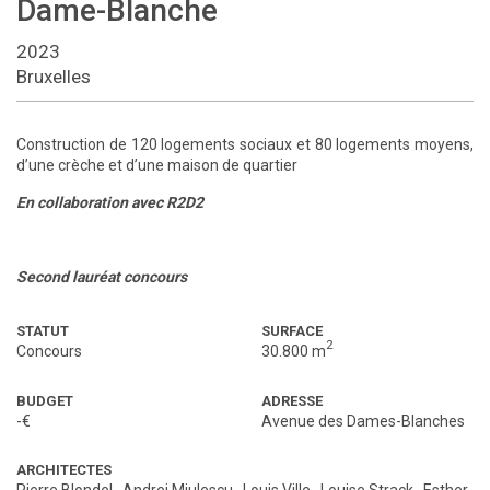
Dame-Blanche
2023
Bruxelles
Construction de 120 logements sociaux et 80 logements moyens,
d’une crèche et d’une maison de quartier
En collaboration avec R2D2
Second lauréat concours
STATUT
SURFACE
2
Concours
30.800 m
BUDGET
ADRESSE
-€
Avenue des Dames-Blanches
ARCHITECTES
Pierre Blondel
,
Andrei Miulescu
,
Louis Ville
,
Louise Strack
,
Esther