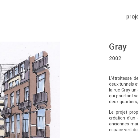
proj
Gray
2002
L’étroitesse d
deux tunnels e
la rue Gray un 
qui pourtant s
deux quartiers
Le projet prop
création d’un 
anciennes mai
espace vert dont