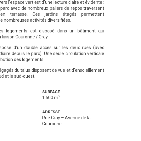
vers l’espace vert est d’une lecture claire et évidente :
 parc avec de nombreux paliers de repos traversent
 en terrasse. Ces jardins étagés permettent
de nombreuses activités diversifiées.
es logements est disposé dans un bâtiment qui
liaison Couronne / Gray.
spose d’un double accès sur les deux rues (avec
aire depuis le parc). Une seule circulation verticale
ribution des logements.
égagés du talus disposent de vue et d’ensoleillement
sud et le sud-ouest.
SURFACE
2
1.500 m
ADRESSE
Rue Gray – Avenue de la
Couronne