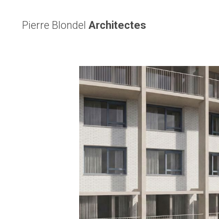
Pierre Blondel
Architectes
clarté de
jours par
verticaux
t.
es nez de
retrouvée
brée.