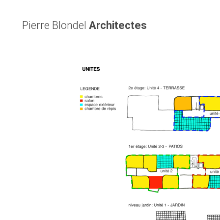
Pierre Blondel
Architectes
t poreux.
 avec des
s.
iner les
l’identité
n mais de
amiliaux.
ible de la