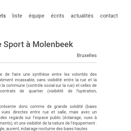
ets
liste
équipe
écrits
actualités
contact
e Sport à Molenbeek
Bruxelles
te de faire une synthèse entre les volontés des
âtiment incassable, sans visibilité entre la rue et la
de la commune (contrôle social sur la rue) et celles de
contrats de quartier (visibilité de l’opération,
 présente donc comme de grande solidité (baies
 vues directes entre rue et salle, mais avec un
des regards sur l’espace public (éclairage, vues à
ments), et une visibilité de la nature de l’équipement :
gle, auvent, éclairage nocturne des baies hautes.