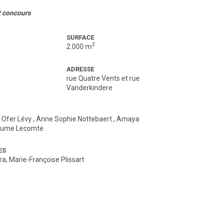
t concours
SURFACE
2
2.000 m
ADRESSE
rue Quatre Vents et rue
Vanderkindere
,
Ofer Lévy
,
Anne Sophie Nottebaert
,
Amaya
laume Lecomte
ES
a, Marie-Françoise Plissart