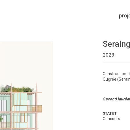
proj
Serain
2023
Construction 
Ougrée (Serain
Second lauréa
STATUT
Concours