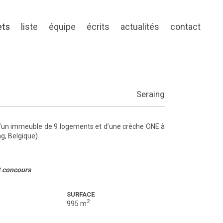
ets
liste
équipe
écrits
actualités
contact
g
Seraing
d’un immeuble de 9 logements et d’une crèche ONE à
g, Belgique)
t concours
SURFACE
2
995 m