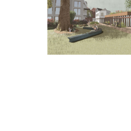
 la maison
logements
cellaire,
rochés au