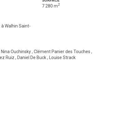
SURFACE
2
7 280 m
 à Walhin Saint-
1
L
m
m
e
v
,
Nina Ouchinsky
,
Clément Panier des Touches
,
r
ez Ruiz
,
Daniel De Buck
,
Louise Strack